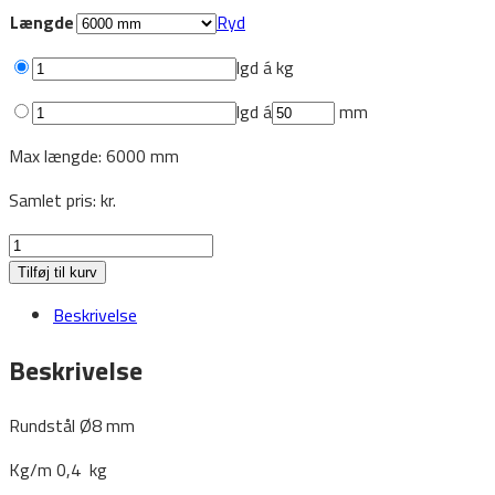
Længde
Ryd
lgd á
kg
lgd á
mm
Max længde: 6000 mm
Samlet pris:
kr.
Rundstål
Ø8
Tilføj til kurv
antal
Beskrivelse
Beskrivelse
Rundstål Ø8 mm
Kg/m 0,4 kg