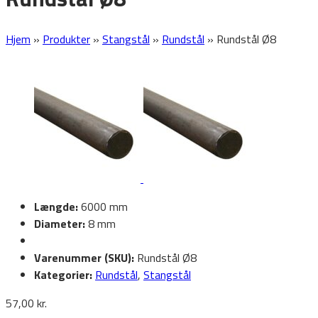
Hjem
»
Produkter
»
Stangstål
»
Rundstål
»
Rundstål Ø8
Længde:
6000 mm
Diameter:
8 mm
Varenummer (SKU):
Rundstål Ø8
Kategorier:
Rundstål
,
Stangstål
57,00
kr.