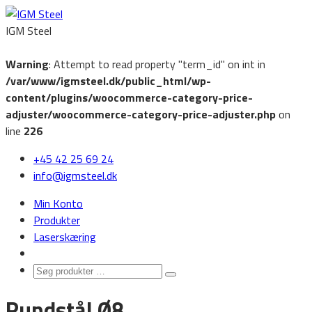
IGM Steel
Warning
: Attempt to read property "term_id" on int in
/var/www/igmsteel.dk/public_html/wp-
content/plugins/woocommerce-category-price-
adjuster/woocommerce-category-price-adjuster.php
on
line
226
‭+45 42 25 69 24‬
info@igmsteel.dk
Min Konto
Produkter
Laserskæring
Søg
Search
produkter
Rundstål Ø8
…