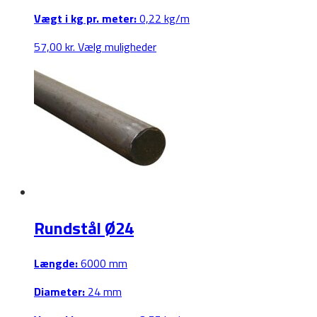
Vægt i kg pr. meter:
0,22 kg/m
Dette
57,00
kr.
Vælg muligheder
vare
har
flere
varianter.
Mulighederne
kan
vælges
på
varesiden
Rundstål Ø24
Længde:
6000 mm
Diameter:
24 mm