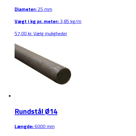
Diameter:
25 mm
Vægt i kg pr. meter:
3,85 kg/m
Dette
57,00
kr.
Vælg muligheder
vare
har
flere
varianter.
Mulighederne
kan
vælges
på
varesiden
Rundstål Ø14
Længde:
6000 mm