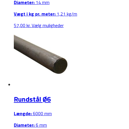
Diameter:
14 mm
Vægt i kg pr. meter:
1,21 kg/m
Dette
57,00
kr.
Vælg muligheder
vare
har
flere
varianter.
Mulighederne
kan
vælges
på
varesiden
Rundstål Ø6
Længde:
6000 mm
Diameter:
6 mm