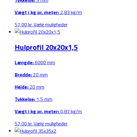
Tykkelse:
3 mm
Vægt i kg pr. meter:
2,83 kg/m
Dette
57,00
kr.
Vælg muligheder
vare
har
Hulprofil 20x20x1,5
flere
varianter.
Mulighederne
Længde:
6000 mm
kan
Bredde:
20 mm
vælges
på
Højde:
20 mm
varesiden
Tykkelse:
1,5 mm
Vægt i kg pr. meter:
0,87 kg/m
Dette
57,00
kr.
Vælg muligheder
vare