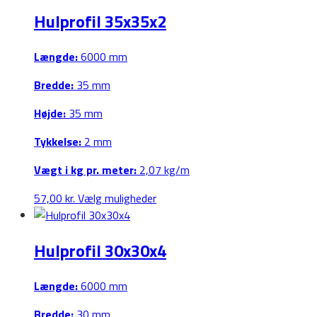
har
Hulprofil 35x35x2
flere
varianter.
Mulighederne
Længde:
6000 mm
kan
Bredde:
35 mm
vælges
på
Højde:
35 mm
varesiden
Tykkelse:
2 mm
Vægt i kg pr. meter:
2,07 kg/m
Dette
57,00
kr.
Vælg muligheder
vare
har
Hulprofil 30x30x4
flere
varianter.
Mulighederne
Længde:
6000 mm
kan
Bredde:
30 mm
vælges