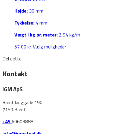
på
Højde:
30 mm
varesiden
Tykkelse:
4 mm
Vægt i kg pr. meter:
2,94 kg/m
Dette
57,00
kr.
Vælg muligheder
vare
Del dette
har
flere
Kontakt
varianter.
Mulighederne
IGM ApS
kan
vælges
Barrit langgade 190
på
7150 Barrit
varesiden
+45
60603888
info@igmsteel.dk