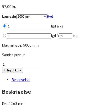
57,00
kr.
Længde
Ryd
lgd á
kg
lgd á
mm
Max længde: 6000 mm
Samlet pris:
kr.
Runderør
22x3
Tilføj til kurv
antal
Beskrivelse
Beskrivelse
Rør 22×3 mm