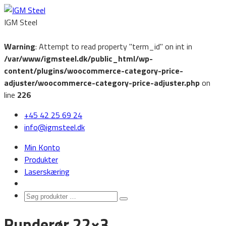
IGM Steel
Warning
: Attempt to read property "term_id" on int in
/var/www/igmsteel.dk/public_html/wp-
content/plugins/woocommerce-category-price-
adjuster/woocommerce-category-price-adjuster.php
on
line
226
‭+45 42 25 69 24‬
info@igmsteel.dk
Min Konto
Produkter
Laserskæring
Søg
Search
produkter
Runderør 22×3
…