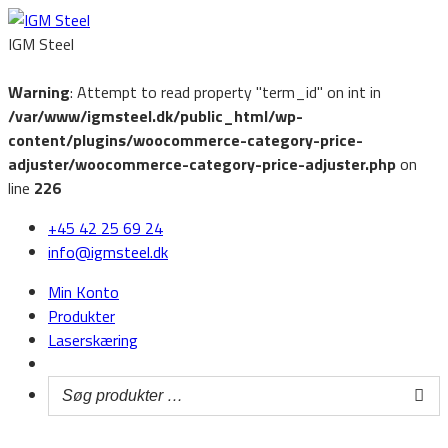
IGM Steel
Warning
: Attempt to read property "term_id" on int in
/var/www/igmsteel.dk/public_html/wp-
content/plugins/woocommerce-category-price-
adjuster/woocommerce-category-price-adjuster.php
on
line
226
‭+45 42 25 69 24‬
info@igmsteel.dk
Min Konto
Produkter
Laserskæring