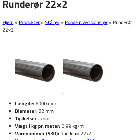
Runderør 22×2
Hjem
»
Produkter
»
Stålrør
»
Runde præcisionsrør
»
Runderør
22×2
Længde:
6000 mm
Diameter:
22 mm
Tykkelse:
2 mm
Vægt i kg pr. meter:
0,99 kg/m
Varenummer (SKU):
Runderør 22x2