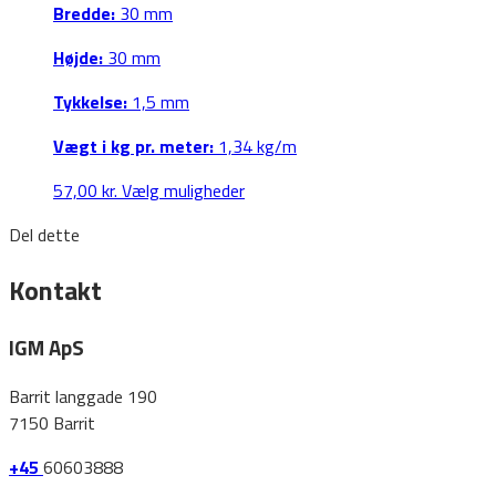
Bredde:
30 mm
vælges
på
Højde:
30 mm
varesiden
Tykkelse:
1,5 mm
Vægt i kg pr. meter:
1,34 kg/m
Dette
57,00
kr.
Vælg muligheder
vare
Del dette
har
flere
Kontakt
varianter.
Mulighederne
IGM ApS
kan
vælges
Barrit langgade 190
på
7150 Barrit
varesiden
+45
60603888