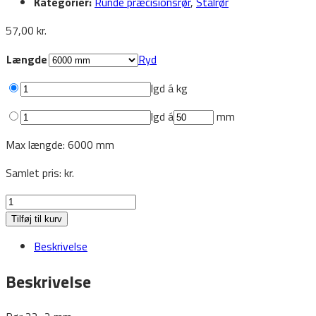
Kategorier:
Runde præcisionsrør
,
Stålrør
57,00
kr.
Længde
Ryd
lgd á
kg
lgd á
mm
Max længde: 6000 mm
Samlet pris:
kr.
Runderør
22x2
Tilføj til kurv
antal
Beskrivelse
Beskrivelse