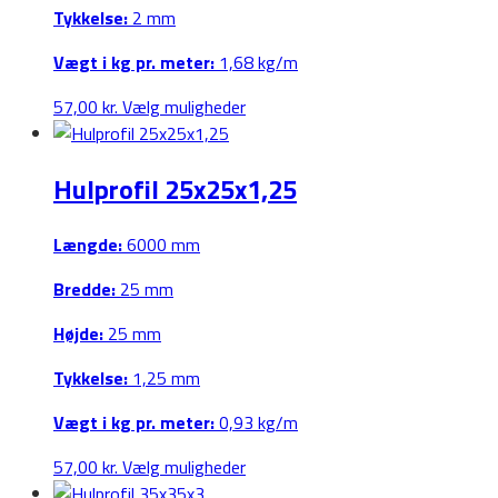
Tykkelse:
2 mm
Vægt i kg pr. meter:
1,68 kg/m
Dette
57,00
kr.
Vælg muligheder
vare
har
Hulprofil 25x25x1,25
flere
varianter.
Mulighederne
Længde:
6000 mm
kan
Bredde:
25 mm
vælges
på
Højde:
25 mm
varesiden
Tykkelse:
1,25 mm
Vægt i kg pr. meter:
0,93 kg/m
Dette
57,00
kr.
Vælg muligheder
vare