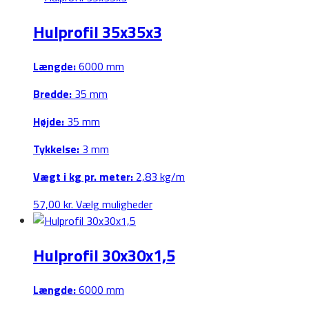
har
Hulprofil 35x35x3
flere
varianter.
Mulighederne
Længde:
6000 mm
kan
Bredde:
35 mm
vælges
på
Højde:
35 mm
varesiden
Tykkelse:
3 mm
Vægt i kg pr. meter:
2,83 kg/m
Dette
57,00
kr.
Vælg muligheder
vare
har
Hulprofil 30x30x1,5
flere
varianter.
Mulighederne
Længde:
6000 mm
kan