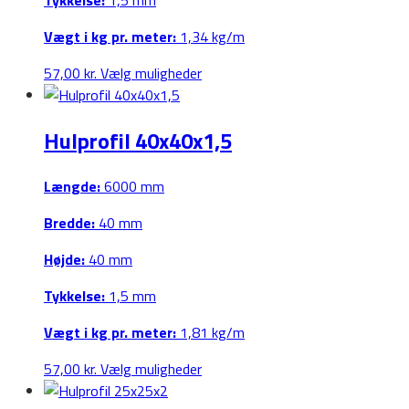
Tykkelse:
1,5 mm
Vægt i kg pr. meter:
1,34 kg/m
Dette
57,00
kr.
Vælg muligheder
vare
har
Hulprofil 40x40x1,5
flere
varianter.
Mulighederne
Længde:
6000 mm
kan
Bredde:
40 mm
vælges
på
Højde:
40 mm
varesiden
Tykkelse:
1,5 mm
Vægt i kg pr. meter:
1,81 kg/m
Dette
57,00
kr.
Vælg muligheder
vare