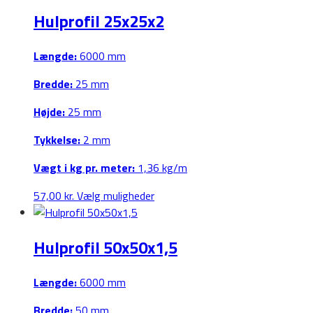
har
Hulprofil 25x25x2
flere
varianter.
Mulighederne
Længde:
6000 mm
kan
Bredde:
25 mm
vælges
på
Højde:
25 mm
varesiden
Tykkelse:
2 mm
Vægt i kg pr. meter:
1,36 kg/m
Dette
57,00
kr.
Vælg muligheder
vare
har
Hulprofil 50x50x1,5
flere
varianter.
Mulighederne
Længde:
6000 mm
kan
Bredde:
50 mm
vælges