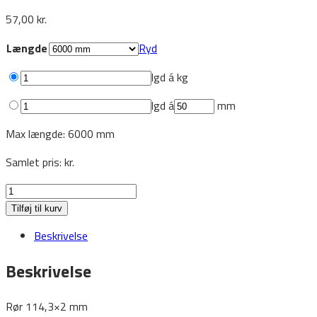
57,00
kr.
Længde
Ryd
lgd á
kg
lgd á
mm
Max længde: 6000 mm
Samlet pris:
kr.
Runderør
114,3x2
Tilføj til kurv
antal
Beskrivelse
Beskrivelse
Rør 114,3×2 mm