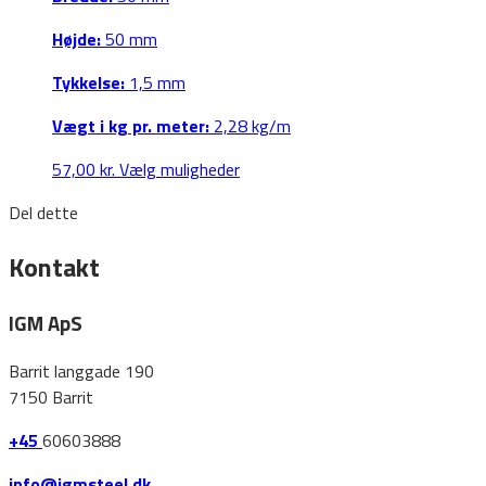
på
Højde:
50 mm
varesiden
Tykkelse:
1,5 mm
Vægt i kg pr. meter:
2,28 kg/m
Dette
57,00
kr.
Vælg muligheder
vare
Del dette
har
flere
Kontakt
varianter.
Mulighederne
IGM ApS
kan
vælges
Barrit langgade 190
på
7150 Barrit
varesiden
+45
60603888
info@igmsteel.dk