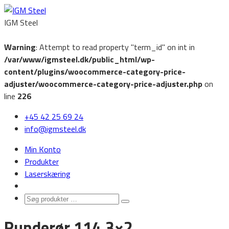
IGM Steel
Warning
: Attempt to read property "term_id" on int in
/var/www/igmsteel.dk/public_html/wp-
content/plugins/woocommerce-category-price-
adjuster/woocommerce-category-price-adjuster.php
on
line
226
‭+45 42 25 69 24‬
info@igmsteel.dk
Min Konto
Produkter
Laserskæring
Søg
Search
produkter
Runderør 114,3×2
…