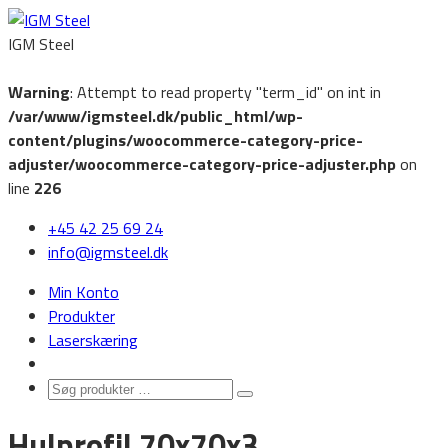
IGM Steel
Warning
: Attempt to read property "term_id" on int in
/var/www/igmsteel.dk/public_html/wp-
content/plugins/woocommerce-category-price-
adjuster/woocommerce-category-price-adjuster.php
on
line
226
‭+45 42 25 69 24‬
info@igmsteel.dk
Min Konto
Produkter
Laserskæring
Søg
Search
produkter
Hulprofil 70x70x3
…