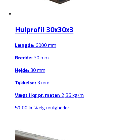
vælges
på
varesiden
Hulprofil 30x30x3
Længde:
6000 mm
Bredde:
30 mm
Højde:
30 mm
Tykkelse:
3 mm
Vægt i kg pr. meter:
2,36 kg/m
Dette
57,00
kr.
Vælg muligheder
vare
har
flere
varianter.