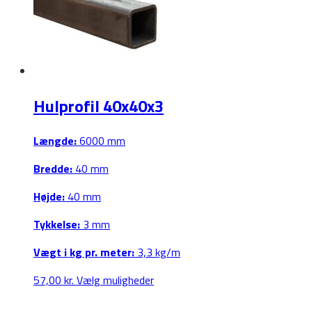
Mulighederne
kan
vælges
på
varesiden
Hulprofil 40x40x3
Længde:
6000 mm
Bredde:
40 mm
Højde:
40 mm
Tykkelse:
3 mm
Vægt i kg pr. meter:
3,3 kg/m
Dette
57,00
kr.
Vælg muligheder
vare