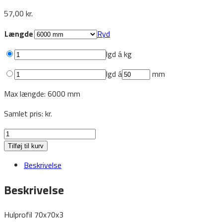
57,00
kr.
Længde
Ryd
lgd á
kg
lgd á
mm
Max længde: 6000 mm
Samlet pris:
kr.
Hulprofil
70x70x3
Tilføj til kurv
antal
Beskrivelse
Beskrivelse
Hulprofil 70x70x3