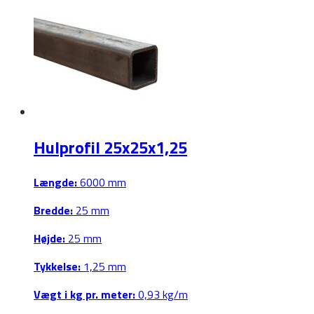
har
flere
varianter.
Mulighederne
kan
vælges
på
varesiden
Hulprofil 25x25x1,25
Længde:
6000 mm
Bredde:
25 mm
Højde:
25 mm
Tykkelse:
1,25 mm
Vægt i kg pr. meter:
0,93 kg/m