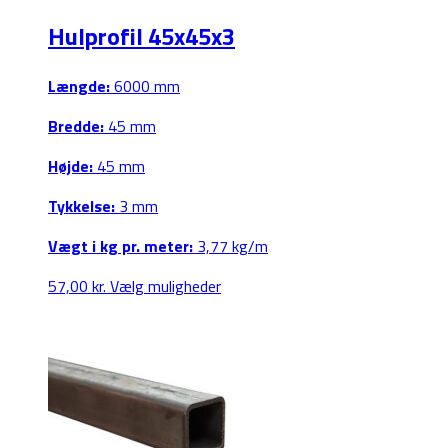
Hulprofil 45x45x3
Længde:
6000 mm
Bredde:
45 mm
Højde:
45 mm
Tykkelse:
3 mm
Vægt i kg pr. meter:
3,77 kg/m
Dette
57,00
kr.
Vælg muligheder
vare
har
flere
varianter.
Mulighederne
kan